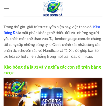
Bỏ
qua
nội
dung
Trong thế giới giải trí trực tuyến hiện nay, việc theo dõi
Kèo
Bóng Đá
là một phần không thể thiếu đối với những người
yêu thích môn thể thao vua. Tại
keobongdago.com.de
, chúng
tôi cung cấp những bảng tỷ lệ Odds chính xác nhất cùng các
phân tích chuyên sâu về Handicap và Tài Xỉu để giúp bạn tối
ưu hóa cơ hội chiến thắng trong mọi trận đấu đỉnh cao.
Kèo bóng đá là gì và ý nghĩa các con số trên bảng
cược