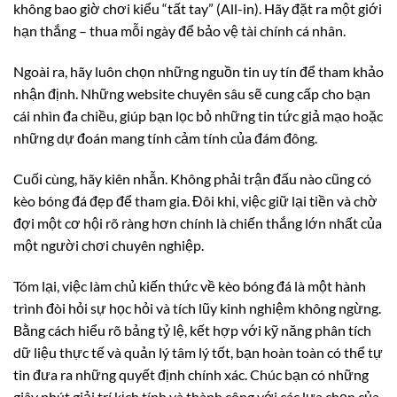
không bao giờ chơi kiểu “tất tay” (All-in). Hãy đặt ra một giới
hạn thắng – thua mỗi ngày để bảo vệ tài chính cá nhân.
Ngoài ra, hãy luôn chọn những nguồn tin uy tín để tham khảo
nhận định. Những website chuyên sâu sẽ cung cấp cho bạn
cái nhìn đa chiều, giúp bạn lọc bỏ những tin tức giả mạo hoặc
những dự đoán mang tính cảm tính của đám đông.
Cuối cùng, hãy kiên nhẫn. Không phải trận đấu nào cũng có
kèo bóng đá đẹp để tham gia. Đôi khi, việc giữ lại tiền và chờ
đợi một cơ hội rõ ràng hơn chính là chiến thắng lớn nhất của
một người chơi chuyên nghiệp.
Tóm lại, việc làm chủ kiến thức về kèo bóng đá là một hành
trình đòi hỏi sự học hỏi và tích lũy kinh nghiệm không ngừng.
Bằng cách hiểu rõ bảng tỷ lệ, kết hợp với kỹ năng phân tích
dữ liệu thực tế và quản lý tâm lý tốt, bạn hoàn toàn có thể tự
tin đưa ra những quyết định chính xác. Chúc bạn có những
giây phút giải trí kịch tính và thành công với các lựa chọn của