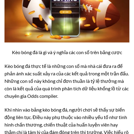
Kèo bóng đá là gì và ý nghĩa các con số trên bảng cược
Kèo bóng đá thực tế là những con số mà nhà cái đưa ra để
phản ánh xác suất xảy ra của các kết quả trong một trận đấu.
Những con số này không chỉ đơn thuần là tỷ lệ thưởng mà
còn là kết quả của quá trình phân tích dữ liệu khổng lồ từ các
chuyên gia Odds compiler.
Khi nhìn vào bảng kèo bóng đá, người chơi sẽ thấy sự biến
động liên tục. Điều này phụ thuộc vào nhiều yếu tố như tình
hình chấn thương, chiến thuật của huấn luyện viên hay
thậm chí là tâm lý của đám đông trên thị trường. Việc hiểu rõ