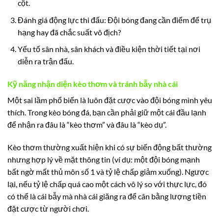
cột.
Đánh giá động lực thi đấu: Đội bóng đang cần điểm để trụ
hạng hay đã chắc suất vô địch?
Yếu tố sân nhà, sân khách và điều kiện thời tiết tại nơi
diễn ra trận đấu.
Kỹ năng nhận diện kèo thơm và tránh bẫy nhà cái
Một sai lầm phổ biến là luôn đặt cược vào đội bóng mình yêu
thích. Trong kèo bóng đá, bạn cần phải giữ một cái đầu lạnh
để nhận ra đâu là “kèo thơm” và đâu là “kèo dụ”.
Kèo thơm thường xuất hiện khi có sự biến động bất thường
nhưng hợp lý về mặt thông tin (ví dụ: một đội bóng mạnh
bất ngờ mất thủ môn số 1 và tỷ lệ chấp giảm xuống). Ngược
lại, nếu tỷ lệ chấp quá cao một cách vô lý so với thực lực, đó
có thể là cái bẫy mà nhà cái giăng ra để cân bằng lượng tiền
đặt cược từ người chơi.